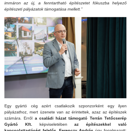
immáron az új, a fenntartható építészetet fókuszba helyező
építészeti pályázatok támogatása mellett.”
Egy gyártó cég azért csatlakozik szponzorként egy ilyen
pályázathoz, mert üzenete van az érintettek, azaz az építészek
számára. Erről
a családi házat támogató Terrán Tetőcserép
Gyártó Kft.
képviseletében
az építészekkel való
kapcsolattartásért felelős, Ferenczy András
úgy fogalmazott: