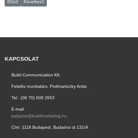
Előző cikk: Szabad-e újat építeni? Átadták az első FENNTARTHA
Következő cikk: Olvassa el a 2024. évi nyertesek értékelés
Előző
Következő
KAPCSOLAT
Build-Communication Kft.
Felelős munkatárs: Podmaniczky Anita
Tel.: ­(06 70) 608 2653
E-mail:
palyazat@buildmarketing.hu
Cím: 1118 Budapest, Budaörsi út 131/A