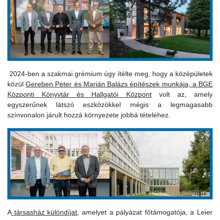
2024-ben a szakmai grémium úgy ítélte meg, hogy a középületek
közül
Gereben Péter és Marián Balázs építészek munkája, a BGE
Központi Könyvtár és Hallgatói Központ
volt az, amely
egyszerűnek látszó eszközökkel mégis a legmagasabb
színvonalon járult hozzá környezete jobbá tételéhez.
A
társasház különdíjat
, amelyet a pályázat főtámogatója, a Leier