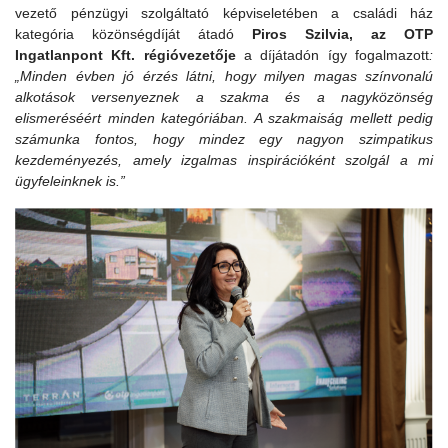
vezető pénzügyi szolgáltató képviseletében a családi ház
kategória közönségdíját átadó
Piros Szilvia, az OTP
Ingatlanpont Kft. régióvezetője
a díjátadón így fogalmazott
:
„Minden évben jó érzés látni, hogy milyen magas színvonalú
alkotások versenyeznek a szakma és a nagyközönség
elismeréséért minden kategóriában. A szakmaiság mellett pedig
számunka fontos, hogy mindez egy nagyon szimpatikus
kezdeményezés, amely izgalmas i
nspirációként szolgál a mi
ügyfeleinknek is.”