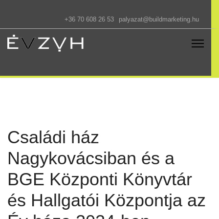
+36 70 608 26 53
palyazat@buildmarketing.hu
Családi ház
Nagykovácsiban és a
BGE Központi Könyvtár
és Hallgatói Központja az