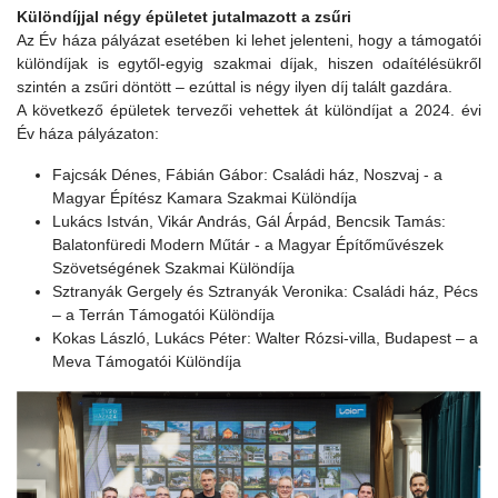
Különdíjjal négy épületet jutalmazott a zsűri
Az Év háza pályázat esetében ki lehet jelenteni, hogy a támogatói
különdíjak is egytől-egyig szakmai díjak, hiszen odaítélésükről
szintén a zsűri döntött – ezúttal is négy ilyen díj talált gazdára.
A következő épületek tervezői vehettek át különdíjat a 2024. évi
Év háza pályázaton:
Fajcsák Dénes, Fábián Gábor: Családi ház, Noszvaj - a
Magyar Építész Kamara Szakmai Különdíja
Lukács István, Vikár András, Gál Árpád, Bencsik Tamás:
Balatonfüredi Modern Műtár - a Magyar Építőművészek
Szövetségének Szakmai Különdíja
Sztranyák Gergely és Sztranyák Veronika: Családi ház, Pécs
– a Terrán Támogatói Különdíja
Kokas László, Lukács Péter: Walter Rózsi-villa, Budapest – a
Meva Támogatói Különdíja