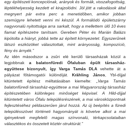
egy építészeti koncepciónak, arányok és formák, visszafogottság,
léptékhelyesség kezdett el kirajzolódni. Jól jött a rakodások által
megnyert pár extra perc a menetidőben, amikor jobban
szemügyre lehetett venni mi készül. A formálódó épületszárny
nagyvonalú nyitottsága arra sarkalt, hogy a mellettem ülő 10 éves
fiamat építészetre tanítsam
.
Gereben Péter és Marián Balázs
kipótolta a hiányt, jobbá tette az épített környezetet. Egyszerűnek
látszó eszközöket választottak, mint arányosság, kompozíció,
fény és árnyék.
”
Az idén másodszor a zsűri elé kerülő társasházak közül a
legjobbnak
a balatonfüredi Ófaluban épült társasház-
együttese bizonyult, így Varga Tamás DLA
vehette át a
pályázat főtámogatói különdíját.
Krähling János
, Ybl-díjjal
kitüntetett építész méltatásában kiemelte:
„
Varga Tamás
balatonfüredi társasház-együttese a mai Magyarország társasház
építészetében különleges minőséget képvisel. A Hild-díjjal
kitüntetett város Ófalu településrészének, a mai városközpontnak
fejlesztéséhez példaszerűen járul hozzá
.
Az új beépítés a füredi
településszövet történeti hagyományát is követve alkot a mai
igényeknek megfelelő magas színvonalú, térkapcsolataiban
választékos és összetett köztér-struktúrát.
”