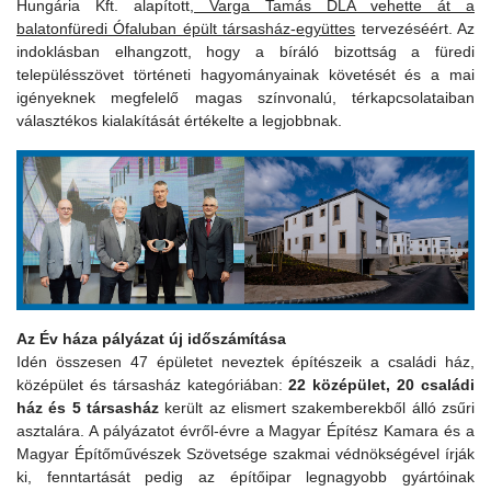
Hungária Kft. alapított,
Varga Tamás DLA vehette át a
balatonfüredi Ófaluban épült társasház-együttes
tervezéséért. Az
indoklásban elhangzott, hogy a bíráló bizottság a füredi
településszövet történeti hagyományainak követését és a mai
igényeknek megfelelő magas színvonalú, térkapcsolataiban
választékos kialakítását értékelte a legjobbnak.
Az Év háza pályázat új időszámítása
Idén összesen 47 épületet neveztek építészeik a családi ház,
középület és társasház kategóriában:
22 középület, 20 családi
ház és 5 társasház
került az elismert szakemberekből álló zsűri
asztalára. A pályázatot évről-évre a Magyar Építész Kamara és a
Magyar Építőművészek Szövetsége szakmai védnökségével írják
ki, fenntartását pedig az építőipar legnagyobb gyártóinak