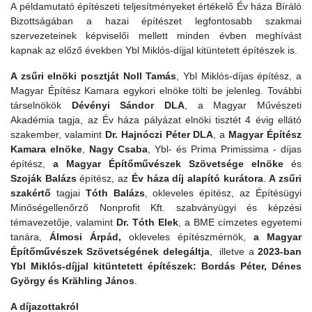
A példamutató építészeti teljesítményeket értékelő Év háza Bíráló
Bizottságában a hazai építészet legfontosabb szakmai
szervezeteinek képviselői mellett minden évben meghívást
kapnak az előző években Ybl Miklós-díjjal kitüntetett építészek is.
A zsűri elnöki posztját Noll Tamás
, Ybl Miklós-díjas építész, a
Magyar Építész Kamara egykori elnöke tölti be jelenleg. További
társelnökök
Dévényi Sándor DLA
, a Magyar Művészeti
Akadémia tagja, az Év háza pályázat elnöki tisztét 4 évig ellátó
szakember, valamint
Dr. Hajnóczi Péter DLA
, a
Magyar Építész
Kamara elnöke
,
Nagy Csaba
, Ybl- és Prima Primissima - díjas
építész,
a Magyar Építőművészek Szövetsége elnöke
és
Szoják Balázs
építész, az
Év háza díj alapító kurátora
.
A zsűri
szakértő
tagjai
Tóth Balázs
, okleveles építész, az Építésügyi
Minőségellenőrző Nonprofit Kft. szabványügyi és képzési
témavezetője, valamint
Dr. Tóth Elek
, a BME címzetes egyetemi
tanára,
Álmosi Árpád,
okleveles építészmérnök,
a Magyar
Építőművészek Szövetségének delegáltja
, illetve a
2023-ban
Ybl Miklós-díjjal kitüntetett építészek: Bordás Péter, Dénes
György és Krähling János
.
A díjazottakról