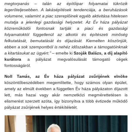
megtorpanás – talán az építőipar folyamatai tükrözik
legerőteljesebben. A lakásépítések tendenciája, a beruházások
volumene, valamint a piac szereplőinek egyéb aktivitása hitelesen
mutatja a jelenlegi gazdasági helyzetet. Az Év háza pályázat
közreműködői fontosnak tartják a piaci és gazdasági
folyamatoktól függetlenül az alkotói és építészeti minőség
felkutatását, bemutatását és díjazását. Kiemelten köszönjük,
ebben a sok szempontból is nehéz időszakban a támogatóinknak
a kitartásukat az ügyért."
– emelte ki
Szoják Balázs, a díj alapító
kurátora
a pályázat megvalósulását támogató cégek
fontosságáról.
Noll Tamás, az Év háza pályázat zsűrijének elnöke
köszöntőbeszédében megemlítette, hogy számos olyan épület,
amely az elmúlt években a független Év háza pályázaton díjazott
lett, más hazai vagy akár nemzetközi megmérettetésen is
elismerést szerzett azóta, így bizonyítva a több évtizede működő
pályázat zsűrijének helyes értékítéletét.