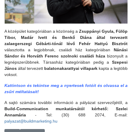
A középület kategóriában a közönség a
Zsuppányi Gyula, Fülöp
Tibor, Madár Ivett és Benkő Diána által tervezett
zalaegerszegi Gébárti-tónál lévő Fehér Hattyú Bisztrót
választotta a legjobbnak, családi ház kategóriában
Nánási
Sándor és Horváth Ferenc szolnoki családi háza
bizonyult a
legnépszerűbbnek. Társasház kategóriában pedig a
Szepesi
János
által tervezett
balatonakarattyai villapark
kapta a legtöbb
voksot.
Kattintson és tekintse meg a nyertesek fotóit és olvassa el a
zsűri méltatásait!
A sajtó számára további információ a pályázat szervezőjétől, a
Build-Communication munkatársától kérhető: Szelei
Annamária
- Tel: (30) 688 2074, E-mail:
palyazat@buildmarketing.hu