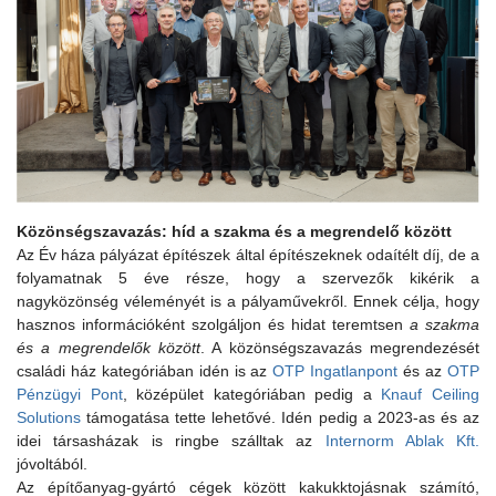
Közönségszavazás: híd a szakma és a megrendelő között
Az Év háza pályázat építészek által építészeknek odaítélt díj, de a
folyamatnak 5 éve része, hogy a szervezők kikérik a
nagyközönség véleményét is a pályaművekről. Ennek célja, hogy
hasznos információként szolgáljon és hidat teremtsen
a szakma
és a megrendelők között
. A közönségszavazás megrendezését
családi ház kategóriában idén is az
OTP Ingatlanpont
és az
OTP
Pénzügyi Pont
, középület kategóriában pedig a
Knauf Ceiling
Solutions
támogatása tette lehetővé. Idén pedig a 2023-as és az
idei társasházak is ringbe szálltak az
Internorm Ablak Kft.
jóvoltából.
Az építőanyag-gyártó cégek között kakukktojásnak számító,