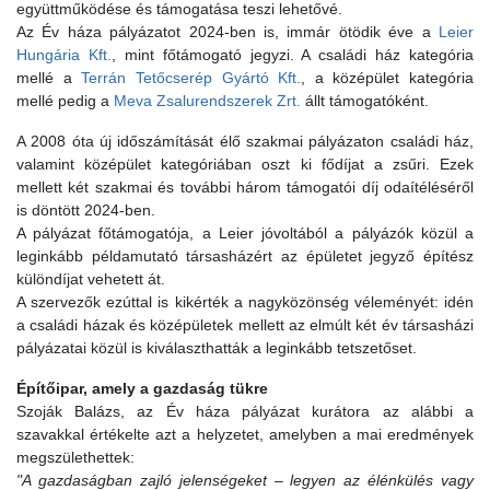
együttműködése és támogatása teszi lehetővé.
Az Év háza pályázatot 2024-ben is, immár ötödik éve a
Leier
Hungária Kft.
, mint főtámogató jegyzi. A családi ház kategória
mellé a
Terrán Tetőcserép Gyártó Kft.
, a középület kategória
mellé pedig a
Meva Zsalurendszerek Zrt.
állt támogatóként.
A 2008 óta új időszámítását élő szakmai pályázaton családi ház,
valamint középület kategóriában oszt ki fődíjat a zsűri. Ezek
mellett két szakmai és további három támogatói díj odaítéléséről
is döntött 2024-ben.
A pályázat főtámogatója, a Leier jóvoltából a pályázók közül a
leginkább példamutató társasházért az épületet jegyző építész
különdíjat vehetett át.
A szervezők ezúttal is kikérték a nagyközönség véleményét: idén
a családi házak és középületek mellett az elmúlt két év társasházi
pályázatai közül is kiválaszthatták a leginkább tetszetőset.
Építőipar, amely a gazdaság tükre
Szoják Balázs, az Év háza pályázat kurátora az alábbi a
szavakkal értékelte azt a helyzetet, amelyben a mai eredmények
megszülethettek:
"A gazdaságban zajló jelenségeket – legyen az élénkülés vagy