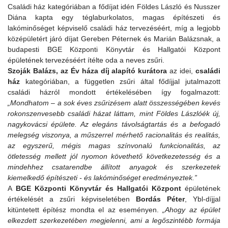
Családi ház kategóriában a fődíjat idén Földes László és Nusszer
Diána kapta egy téglaburkolatos, magas építészeti és
lakóminőséget képviselő családi ház tervezéséért, míg a legjobb
középületért járó díjat Gereben Péternek és Marián Balázsnak, a
budapesti BGE Központi Könyvtár és Hallgatói Központ
épületének tervezéséért ítélte oda a neves zsűri.
Szoják Balázs, az Év háza díj alapító kurátora
az idei,
családi
ház
kategóriában, a független zsűri által fődíjjal jutalmazott
családi házról mondott értékelésében így fogalmazott:
„Mondhatom – a sok éves zsűrizésem alatt összességében kevés
rokonszenvesebb családi házat láttam, mint Földes Lászlóék új,
nagykovácsi épülete.
Az elegáns távolságtartás és a befogadó
melegség viszonya, a műszerrel mérhető racionalitás és realitás,
az egyszerű, mégis magas színvonalú funkcionalitás, az
ötletesség mellett jól nyomon követhető következetesség és a
mindehhez csatarendbe állított anyagok és szerkezetek
kiemelkedő építészeti - és lakóminőséget eredményeztek.”
A
BGE Központi Könyvtár és Hallgatói Központ
épületének
értékelését a zsűri képviseletében
Bordás Péter
, Ybl-díjjal
kitüntetett építész mondta el az eseményen.
„
Ahogy az épület
elkezdett szerkezetében megjelenni, ami a legőszintébb formája