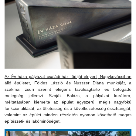
Az Év háza pályázat családi ház fődíját elnyert, Nagykovácsiban
álló épületet, Földes László és Nusszer Diána munkáját
, a
szakmai zsűri szerint elegáns távolságtartó és befogadó
melegség jellemzi. Szoják Balázs, a pályázat kurátora,
méltatásában kiemelte az épület egyszerű, mégis nagyfokú
funkcionalitását, az ötletesség és a következetesség összhangját,
valamint az épület minden részletén nyomon követhető magas
építészeti- és lakóminőséget.