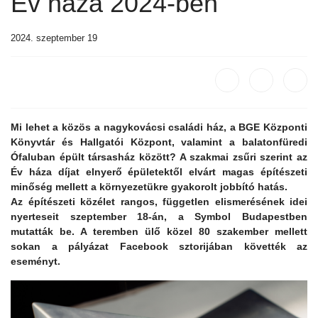
Év háza 2024-ben
2024. szeptember 19
Mi lehet a közös a nagykovácsi családi ház, a BGE Központi
Könyvtár és Hallgatói Központ, valamint a balatonfüredi
Ófaluban épült társasház között? A szakmai zsűri szerint az
Év háza díjat elnyerő épületektől elvárt magas építészeti
minőség mellett a környezetükre gyakorolt jobbító hatás.
Az építészeti közélet rangos, független elismerésének idei
nyerteseit szeptember 18-án, a Symbol Budapestben
mutatták be. A teremben ülő közel 80 szakember mellett
sokan a pályázat Facebook sztorijában követték az
eseményt.