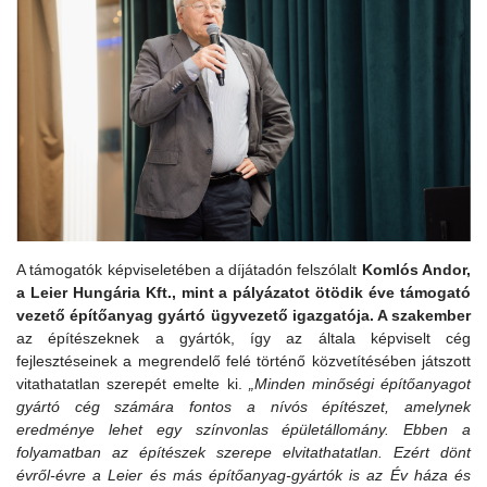
A támogatók képviseletében a díjátadón felszólalt
Komlós Andor,
a Leier Hungária Kft., mint a pályázatot ötödik éve támogató
vezető építőanyag gyártó ügyvezető igazgatója. A szakember
az építészeknek a gyártók, így az általa képviselt cég
fejlesztéseinek a megrendelő felé történő közvetítésében játszott
vitathatatlan szerepét emelte ki.
„Minden minőségi építőanyagot
gyártó cég számára fontos a nívós építészet, amelynek
eredménye lehet egy színvonlas épületállomány. Ebben a
folyamatban az építészek szerepe elvitathatatlan. Ezért dönt
évről-évre a Leier és más építőanyag-gyártók is az Év háza és