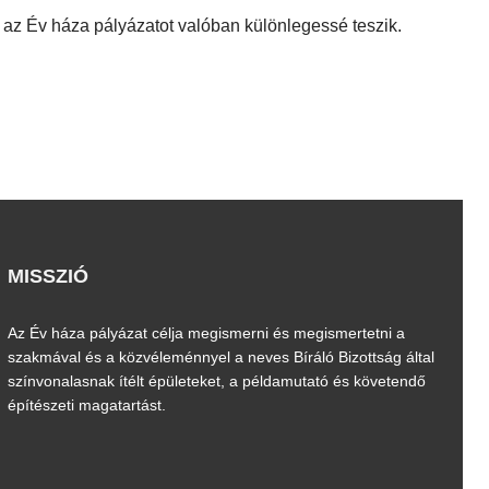
az Év háza pályázatot valóban különlegessé teszik.
sei
MISSZIÓ
Az Év háza pályázat célja megismerni és megismertetni a
szakmával és a közvéleménnyel a neves Bíráló Bizottság által
színvonalasnak ítélt épületeket, a példamutató és követendő
építészeti magatartást.