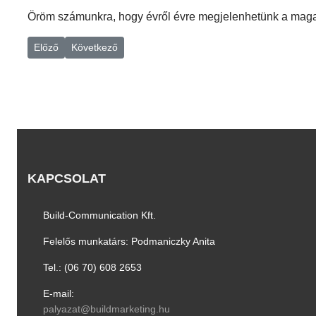
Öröm számunkra, hogy évről évre megjelenhetünk a magazi
Előző cikk: A Szomszéd kertje: szakmai tanulmányút 2026
Következő cikk: Családi ház a település szélén és óvoda
Előző
Következő
KAPCSOLAT
Build-Communication Kft.
Felelős munkatárs: Podmaniczky Anita
Tel.: ­(06 70) 608 2653
E-mail:
palyazat@buildmarketing.hu