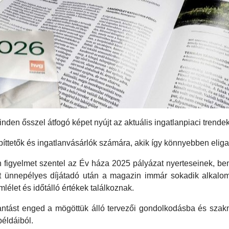
nden ősszel átfogó képet nyújt az aktuális ingatlanpiaci trendek
píttetők és ingatlanvásárlók számára, akik így könnyebben elig
 figyelmet szentel az Év háza 2025 pályázat nyerteseinek, bem
ett ünnepélyes díjátadó után a magazin immár sokadik alkalo
lélet és időtálló értékek találkoznak.
lantást enged a mögöttük álló tervezői gondolkodásba és szak
példáiból.