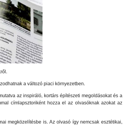
ről.
azodhatnak a változó piaci környezetben.
utatva az inspiráló, kortárs építészeti megoldásokat és a
mmal címlapsztoriként hozza el az olvasóknak azokat az
mai megközelítésbe is. Az olvasó így nemcsak esztétikai,