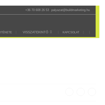
+36 70 608 26 53
palyazat@buildmarketing.hu
VISSZATEKINTŐ
ÖRTÉNETE
KAPCSOLAT