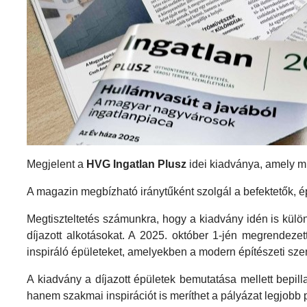
Megjelent a
HVG Ingatlan Plusz
idei kiadványa, amely mi
A magazin megbízható iránytűként szolgál a befektetők, é
Megtiszteltetés számunkra, hogy a kiadvány idén is külön
díjazott alkotásokat. A 2025. október 1-jén megrendez
inspiráló épületeket, amelyekben a modern építészeti szem
A kiadvány a díjazott épületek bemutatása mellett bepil
hanem szakmai inspirációt is meríthet a pályázat legjobb 