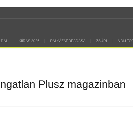
LDAL
KIÍRÁS 2026
PÁLYÁZAT BEADÁSA
ZSŰRI
A DÍJ T
ngatlan Plusz magazinban